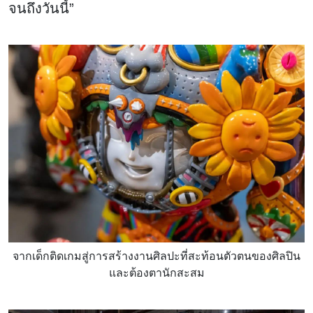
จนถึงวันนี้”
จากเด็กติดเกมสู่การสร้างงานศิลปะที่สะท้อนตัวตนของศิลปิน
และต้องตานักสะสม