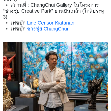
• สถานที่ : ChangChui Gallery ในโครงการ
“ช่างชุ่ย Creative Park” ย่านปิ่นเกล้า (ใกล้ประตู
3)
• เฟซบุ๊ก
Line Censor Kiatanan
• เฟซบุ๊ก
ช่างชุ่ย ChangChui