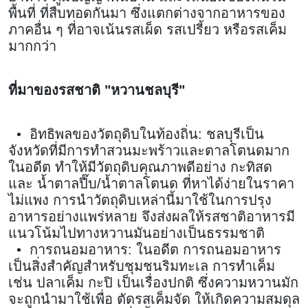
พื้นที่ ที่สืบทอดกันมา ซึ่งแตกต่างจากอาหารของ
ภาคอื่น ๆ ที่อาจเน้นรสเผ็ด รสเปรี้ยว หรือรสเค็ม
มากกว่า
ที่มาของรสชาติ "หวานชลบุรี"
• อิทธิพลของวัตถุดิบในท้องถิ่น: ชลบุรีเป็น
จังหวัดที่มีการทำสวนมะพร้าวและตาลโตนดมาก
ในอดีต ทำให้มีวัตถุดิบคุณภาพดีอย่าง กะทิสด
และ น้ำตาลปี๊บ/น้ำตาลโตนด ที่หาได้ง่ายในราคา
ไม่แพง การนำวัตถุดิบเหล่านี้มาใช้ในการปรุง
อาหารอย่างแพร่หลาย จึงส่งผลให้รสชาติอาหารมี
แนวโน้มไปทางหวานมันอย่างเป็นธรรมชาติ
• การถนอมอาหาร: ในอดีต การถนอมอาหาร
เป็นสิ่งสำคัญสำหรับชุมชนริมทะเล การทำเค็ม
เช่น ปลาเค็ม กะปิ เป็นเรื่องปกติ ซึ่งความหวานมัก
จะถูกนำมาใช้เพื่อ ตัดรสเค็มจัด ให้เกิดความสมดุล