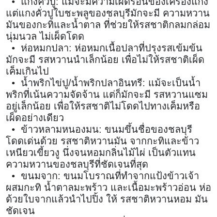
• แกงคั่วปู: แม้จะมีความเผ็ดร้อนของเครื่องแกง
แต่แกงคั่วปูใบชะพลูของชลบุรีมักจะมี ความหวาน
มันของกะทิและน้ำตาล ที่ช่วยให้รสชาติกลมกล่อม
นุ่มนวล ไม่เผ็ดโดด
• ห่อหมกปลา: ห่อหมกเนื้อปลาที่ปรุงรสเข้มข้น
มักจะมี รสหวานนำเล็กน้อย เพื่อไม่ให้รสชาติเผ็ด
เค็มเกินไป
• น้ำพริกไข่ปู/น้ำพริกปลาอินทรี: แม้จะเป็นน้ำ
พริกที่เน้นความจัดจ้าน แต่ก็มักจะมี รสหวานแซม
อยู่เล็กน้อย เพื่อให้รสชาติไม่โดดไปทางเค็มหรือ
เผ็ดอย่างเดียว
• ข้าวหลามหนองมน: ขนมขึ้นชื่อของชลบุรี
โดดเด่นด้วย รสชาติหวานมัน จากกะทิและข้าว
เหนียวเขี้ยวงู นึ่งจนหอมกลิ่นไม้ไผ่ เป็นตัวแทน
ความหวานของชลบุรีที่ชัดเจนที่สุด
• ขนมจาก: ขนมโบราณที่ทำจากแป้งข้าวเจ้า
ผสมกะทิ น้ำตาลมะพร้าว และเนื้อมะพร้าวอ่อน ห่อ
ด้วยใบจากแล้วนำไปปิ้ง ให้ รสชาติหวานหอม มัน
ชัดเจน